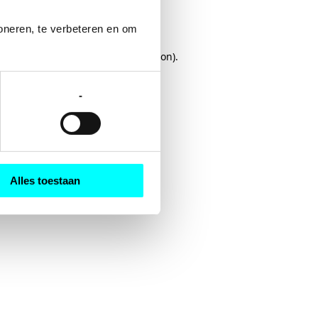
oneren, te verbeteren en om 
rowser console
for more information).
-
Alles toestaan