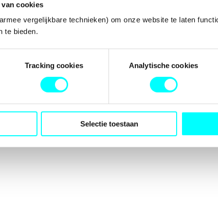
 van cookies
armee vergelijkbare technieken) om onze website te laten functi
 te bieden.
tion has occurred while loading
fondspodiumkunsten.nl
(see the
b
Tracking cookies
Analytische cookies
Selectie toestaan