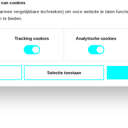
 van cookies
armee vergelijkbare technieken) om onze website te laten functi
 te bieden.
tion has occurred while loading
fondspodiumkunsten.nl
(see the
b
Tracking cookies
Analytische cookies
Selectie toestaan