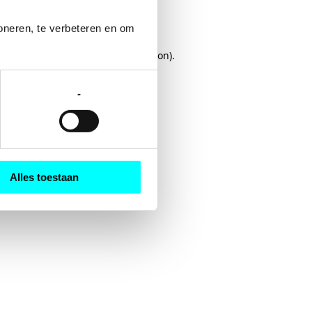
oneren, te verbeteren en om 
rowser console
for more information).
-
Alles toestaan