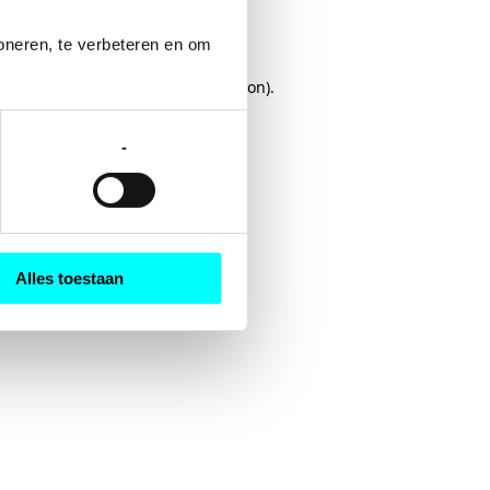
oneren, te verbeteren en om 
rowser console
for more information).
-
Alles toestaan