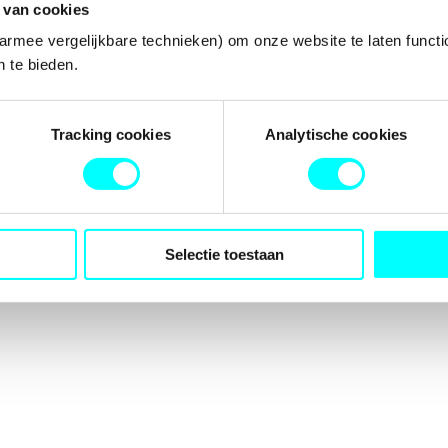
 van cookies
armee vergelijkbare technieken) om onze website te laten functi
 te bieden.
tion has occurred while loading
fondspodiumkunsten.nl
(see the
b
Tracking cookies
Analytische cookies
Selectie toestaan