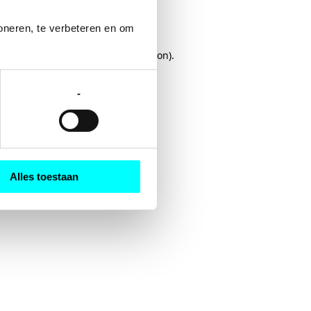
oneren, te verbeteren en om 
rowser console
for more information).
-
Alles toestaan