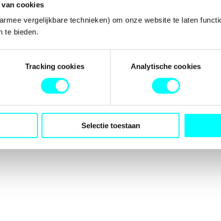
 van cookies
armee vergelijkbare technieken) om onze website te laten functi
 te bieden.
tion has occurred while loading
fondspodiumkunsten.nl
(see the
b
Tracking cookies
Analytische cookies
Selectie toestaan