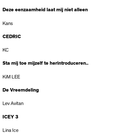
Deze eenzaamheid laat mij niet alleen
Kans
CEDRIC
KC
Sta mij toe mijzelf te herintroduceren..
KiM LEE
De Vreemdeling
Lev Avitan
ICEY 3
Lina Ice