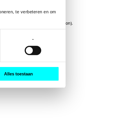
oneren, te verbeteren en om 
rowser console
for more information).
-
Alles toestaan