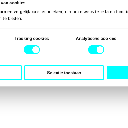
 van cookies
armee vergelijkbare technieken) om onze website te laten functi
 te bieden.
tion has occurred while loading
fondspodiumkunsten.nl
(see the
b
Tracking cookies
Analytische cookies
Selectie toestaan