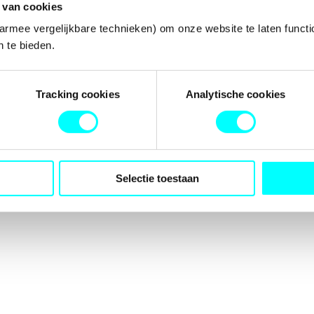
 van cookies
armee vergelijkbare technieken) om onze website te laten functi
 te bieden.
tion has occurred while loading
fondspodiumkunsten.nl
(see the
b
Tracking cookies
Analytische cookies
Selectie toestaan