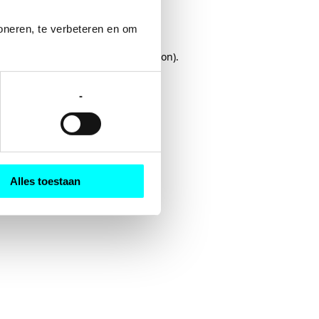
oneren, te verbeteren en om 
rowser console
for more information).
-
Alles toestaan