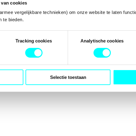
 van cookies
armee vergelijkbare technieken) om onze website te laten functi
 te bieden.
tion has occurred while loading
fondspodiumkunsten.nl
(see the
b
Tracking cookies
Analytische cookies
Selectie toestaan