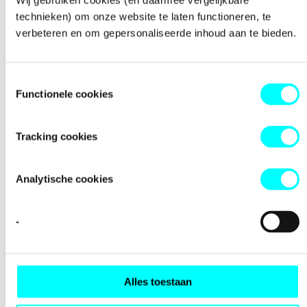
Wij gebruiken cookies (en daarmee vergelijkbare 
technieken) om onze website te laten functioneren, te 
verbeteren en om gepersonaliseerde inhoud aan te bieden.
Toestemmingsselectie
Functionele cookies
Tracking cookies
Analytische cookies
-
Downloaden
PDF
Alles toestaan