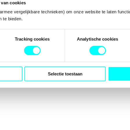
 van cookies
armee vergelijkbare technieken) om onze website te laten functi
 te bieden.
tion has occurred while loading
fondspodiumkunsten.nl
(see the
b
Tracking cookies
Analytische cookies
Selectie toestaan