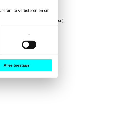
oneren, te verbeteren en om 
rowser console
for more information).
-
Alles toestaan