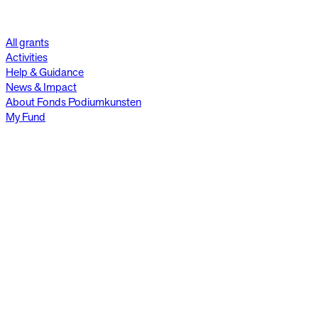
All grants
Activities
Help & Guidance
News & Impact
About Fonds Podiumkunsten
My Fund