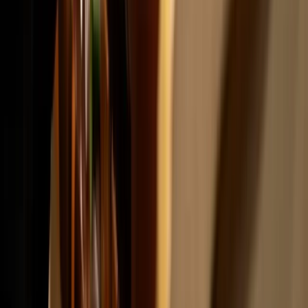
Contact
Address
Spaarneplein 2