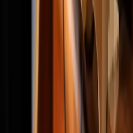
integratie in Nederland
weerspiegelt. Het werk verdiept zich in de thema’s verlies, hoop en
veerkracht, en neemt het
publiek mee op een reis van Iran naar Rusland en Europa. Het
toont de harde realiteit van
revolutie, oorlog en jeugd. Het minimalistische decor van de opera
maakt gebruik van muziek en
elektronica om een viscerale ervaring van strijd en overleving te
creëren, waarin het aangrijpende
verhaal van Masoumi’s vlucht uit Iran en zijn verzet tegen
onderdrukking wordt verteld.
Vergezeld door met een multiculturele cast en elektronische
geluidsscapes markeert deze
voorstelling een nieuw hoofdstuk in Masoumi’s carrière, waarin hij
zijn rollen als composer ,
opera zanger, verteller en performer combineert en tegelijkertijd
de grenzen van opera en
theater uitdaagt.
Made possible by: