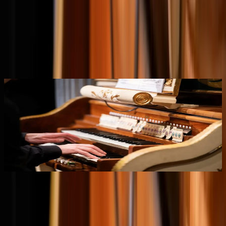
Music author development grant
The music author development grant is intended for music authors
who wish to invest in their professional artistic development. The
aim is for the grant to lead to new work that deepens or broadens
the applicant's musical practice artistically. In addition, the
outcome contributes to enriching the wider music field.
Music author development grant
The music author development grant is intended for music authors
who wish to invest in their professional artistic development. The
aim is for the grant to lead to new work that deepens or broadens
the applicant's musical practice artistically. In addition, the
outcome contributes to enriching the wider music field.