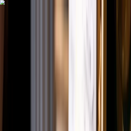
All grants
Activities
Help & Guidance
News & Impact
About Fonds Podiumkunsten
My Fund