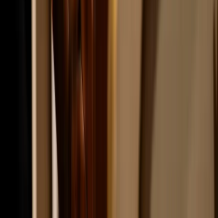
Help & Guidance
News & Impact
About the Fund
Follow us
LinkedIn
Instagram
Facebook
Address
Spaarneplein 2