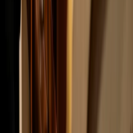
2515 VK
Den Haag
070-7072700
info@fondspodiumkunsten.nl
Privacy statement
Cookie statement
Accessibility
© Fonds
Podiumkunsten 2026
Subsidies
Activities