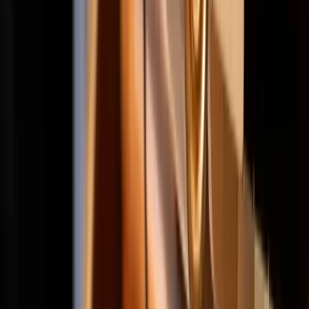
A Loud Silence - Mohsen Masoumi
A Loud Silence - Mohsen
Masoumi
Projects
2 April 2025
Photo: Mohsen Masoumi. Project: "A Loud Silence". Grant:
Werkbijdrage Muziekauteur.
Evgeniia Suslova
Over A Loud Silence
A Loud Silence is een experimentele pocketopera en
muziektheater gecreëerd door Mohsen
Masoumi, die zijn persoonlijke reis door ballingschap, trauma en