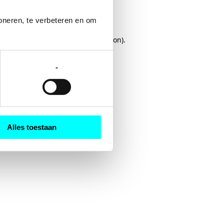
oneren, te verbeteren en om 
rowser console
for more information).
-
Alles toestaan