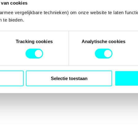
 van cookies
armee vergelijkbare technieken) om onze website te laten functi
 te bieden.
tion has occurred while loading
fondspodiumkunsten.nl
(see the
b
Tracking cookies
Analytische cookies
Selectie toestaan