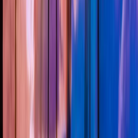
Pop Arts Festival 2019
Pop Arts Festival 2019
Projecten
16 april 2019
Van dinsdag 16 t/m zondag 21 april presenteren Theater Bellevue,
De Krakeling, De Brakke Grond en Feikes Huis de tiende editie van
het International Pop Arts Festival.
Een jaarlijks festival waarin poppen- en objecttheater centraal
staat; een discipline die zich steeds meer vermengt met dans,
circus, mime, beeldende kunst, film en muziek.
Een overzicht van het programma is
hier
te bekijken.
Foto: De Schaapjesfabriek