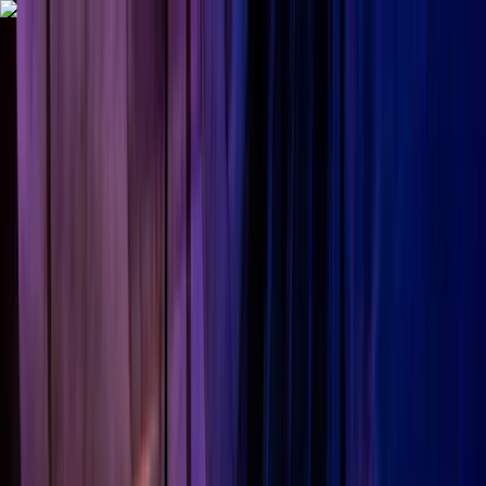
Alle regelingen
Activiteiten
Hulp & Uitleg
Actueel & Impact
Over het Fonds
Mijn Fonds