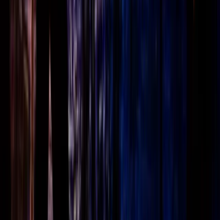
Inschrijven nieuwsbrief
Bezoekadres
Spaarneplein 2