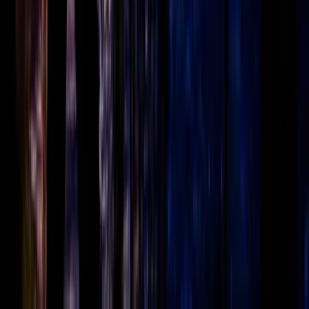
2515 VK
Den Haag
070-7072700
info@fondspodiumkunsten.nl
Privacyverklaring
Cookieverklaring
Toegankelijkheid
© Fonds
Podiumkunsten 2026
Subsidies
Activiteiten