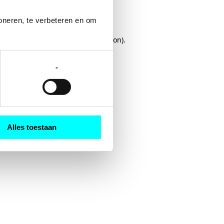
oneren, te verbeteren en om 
rowser console
for more information).
-
Alles toestaan