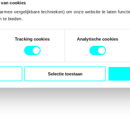
 van cookies
armee vergelijkbare technieken) om onze website te laten functi
 te bieden.
tion has occurred while loading
fondspodiumkunsten.nl
(see the
b
Tracking cookies
Analytische cookies
Selectie toestaan