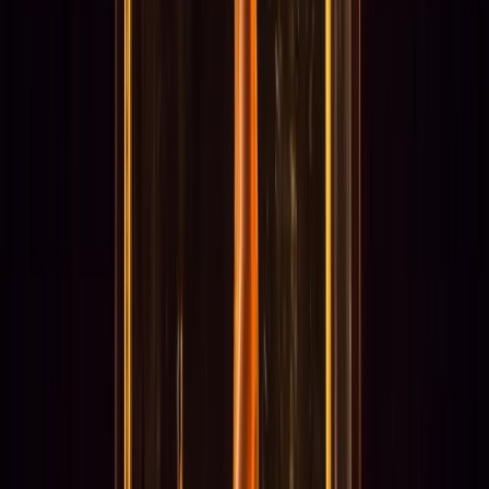
Nadia
Nadia
Projecten
13 maart 2020
Herinneringen zijn bevroren momenten in de tijd, bewegingen
tussen heden en verleden. Nadia is een solo die het verhaal
opnieuw laat beginnen en toont dat wat in de tijd verloren leek ons
kan bewegen. Het verhaal vindt zichzelf terug en gaat door. Wat
verloren leek, danst, deinst terug, keert zich om. Zoals het lichaam
het verhaal reconstrueert, terugkeert naar het begin, naar wat was
om te laten zien dat niets definitief verloren is.
Amira al Rawi is een jonge danseres die zich ontwikkelt heeft als
een bijzondere choreografe met een eigen verhaal. Amira’s stijl is
gebaseerd in de urban dans met invloeden van voguing en
waacking. Haar voorstellingen hebben een persoonlijke invalshoek
en zijn geënt op wat zij om zich heen ziet. In 2017 maakt Amira