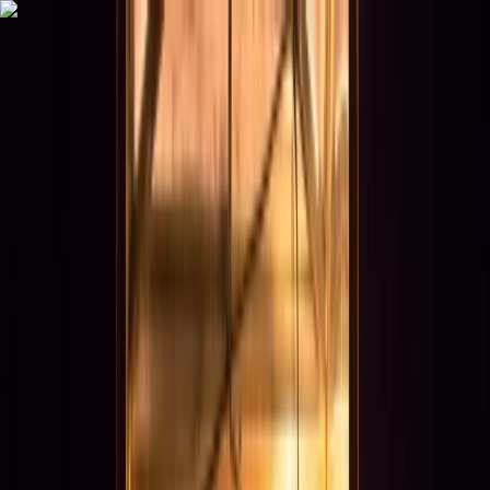
Alle regelingen
Activiteiten
Hulp & Uitleg
Actueel & Impact
Over het Fonds
Mijn Fonds