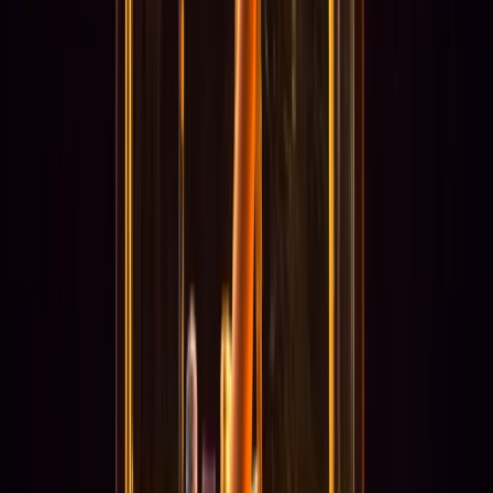
haar eerste voorstelling Bouie. Nadia is Amira’s eerste
solovoorstelling. Gebaseerd op haar persoonlijke levensverhaal wil
zij het publiek meenemen op een reis vol strijd maar ook
overwinning.
Meer informatie is
hier
te lezen.
Foto: Sacha Grootjans