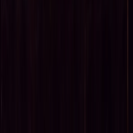
Inschrijven nieuwsbrief
Bezoekadres
Spaarneplein 2
2515 VK
Den Haag
070-7072700
info@fondspodiumkunsten.nl
Privacyverklaring
Cookieverklaring
Toegankelijkheid
© Fonds
Podiumkunsten 2026