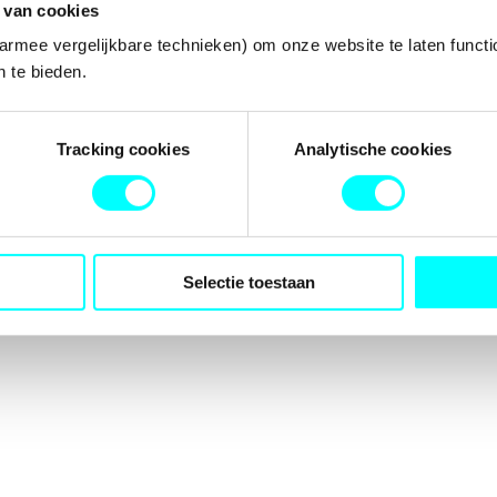
 van cookies
armee vergelijkbare technieken) om onze website te laten functi
 te bieden.
tion has occurred while loading
fondspodiumkunsten.nl
(see the
b
Tracking cookies
Analytische cookies
Selectie toestaan