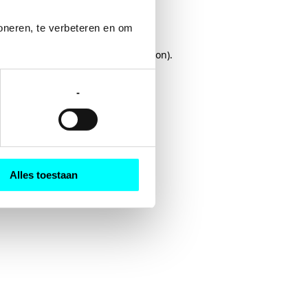
oneren, te verbeteren en om 
rowser console
for more information).
-
Alles toestaan