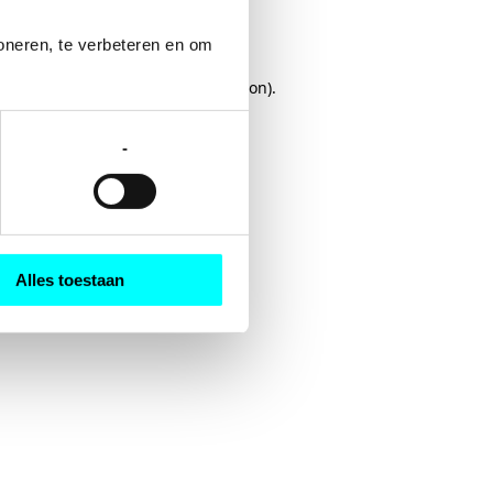
oneren, te verbeteren en om 
rowser console
for more information).
-
Alles toestaan