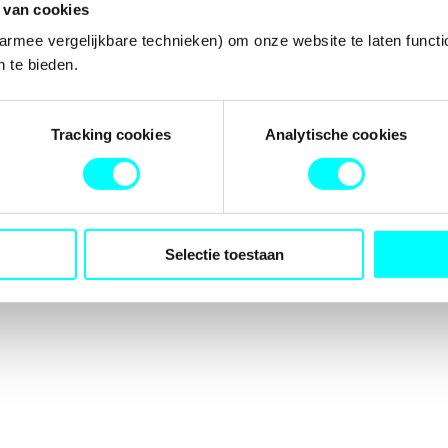
 van cookies
armee vergelijkbare technieken) om onze website te laten functi
 te bieden.
tion has occurred while loading
fondspodiumkunsten.nl
(see the
b
Tracking cookies
Analytische cookies
Selectie toestaan