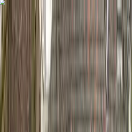
Alle regelingen
Activiteiten
Hulp & Uitleg
Actueel & Impact
Over het Fonds
Mijn Fonds