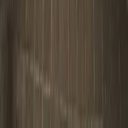
Inschrijven nieuwsbrief
Bezoekadres
Spaarneplein 2
2515 VK
Den Haag
070-7072700
info@fondspodiumkunsten.nl