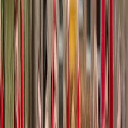
Lucas Wiegerink en harmoniumspeler Tommy van Doorn.
Programma
Sven-David Sandström (1942) – Hear My Prayer, O Lord
Lars Edlund (1922) – Nenia
Daan Manneke (1939) – Het motet voor de kardinaal
Kurt Bikkembergs (1963) – LI
Arr. Gene Puerling (1929 – 2008) – Michelle
John Høybye (1939) – The Slow Spring
Klaus Stahmer (1941) – Süsser Tod
Knut Nystedt (1915) – Immortal Bach
Arr. Ward Swingle (1927) – L’amour de moi
Arr. Raymond Schroyens (1933) – An All Scottish Ride
Arr. Clytus Gottwald (1925): Die zwei blauen Augen
Lucas Wiegerink (1985) – Eros