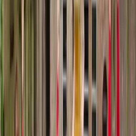
L'amour de moi: a song in a song
L'amour de moi: a song in a
song
Projecten
11 februari 2014
Het NSK verklaart de liefde aan oude en nieuwe meesters in de
muziek. Tijdens het 40ste concertprogramma L'amour de moi: a
song in a song kun je luisteren naar modern-klassieke werken
gebaseerd op oude psalmen, motetten, volksmelodieën en
popmuziek. Geniet van klassieke muziek in een modern jasje.
Eind februari geeft het NSK concerten op toplocaties in Nederland
en België. Onder leiding van dirigent Kurt Bikkembergs zullen de
meest getalenteerde zangers en zangeressen uit de Nederlandse
studentenwereld uw hart in vuur en vlam zetten met prachtige
composities. Er wordt samengewerkt met opdrachtcomponist