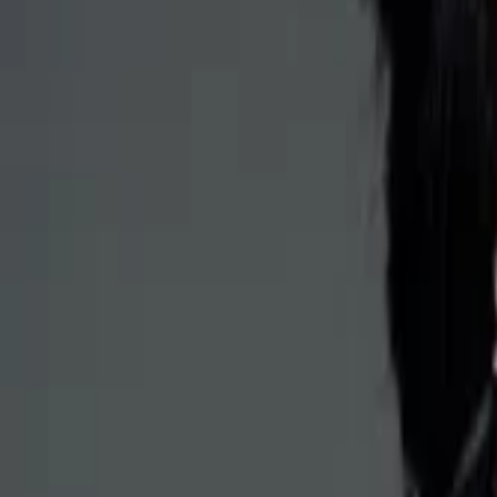
Alle regelingen
Activiteiten
Hulp & Uitleg
Actueel & Impact
Over het Fonds
Mijn Fonds