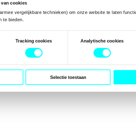
 van cookies
armee vergelijkbare technieken) om onze website te laten functi
 te bieden.
tion has occurred while loading
fondspodiumkunsten.nl
(see the
b
Tracking cookies
Analytische cookies
Selectie toestaan