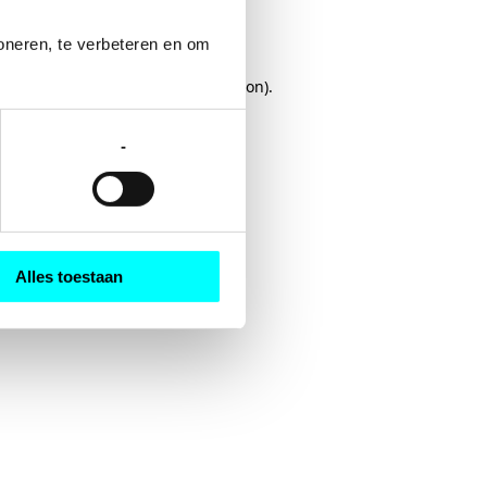
oneren, te verbeteren en om 
rowser console
for more information).
-
Alles toestaan