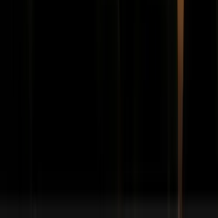
Inschrijven nieuwsbrief
Bezoekadres
Spaarneplein 2
2515 VK
Den Haag
070-7072700
info@fondspodiumkunsten.nl
Privacyverklaring
Cookieverklaring
Toegankelijkheid
© Fonds
Podiumkunsten 2026