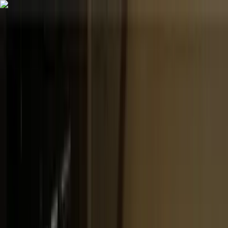
Alle regelingen
Activiteiten
Hulp & Uitleg
Actueel & Impact
Over het Fonds
Mijn Fonds