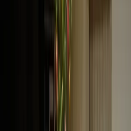
Internationaal Kamermuziekfestival Schiermonnikoog 2015
Internationaal
Kamermuziekfestival
Schiermonnikoog 2015
Projecten
3 oktober 2015
Meer dan 80 musici, van jong talent tot vermaard, komen in
oktober naar Schiermonnikoog. Zij zullen klank en kleur geven aan
de veertiende editie van het festival. Het publiek kan genieten van
meer dan 30 concerten, ‘publiek ontmoet….’ sessies,
natuurexcursies, lezingen, sterrenwandelingen en
muziekdocumentaires.
De komende jaren staat het festival telkens in het teken van een
andere stad. Als eerste is het de beurt aan Wenen, de