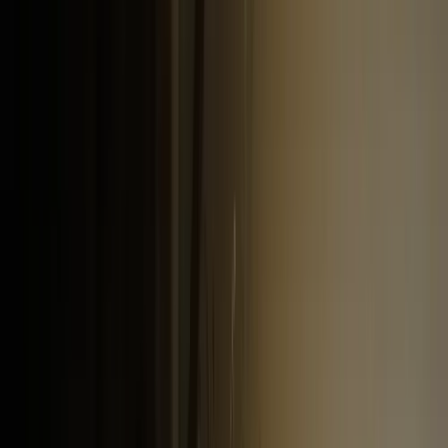
Internationaal Kamermuziekfestival Schiermonnikoog 2015
Home