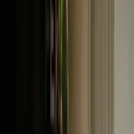
geboorteplaats van twee ‘scholen’ die het muzikale leven in
Europa onuitwisbaar hebben beïnvloed. De programmering graaft
dan ook gretig in alles wat Wenen in de loop der tijd heeft
geboden: Mozart, Beethoven en Schubert voor de periode voor
en rond 1800, Brahms, Wolf en Mahler voor het midden en einde
van de 19e eeuw, en Strauss, Korngold, Zemlinsky en Schoenberg
voor de 20e. Daarnaast is er minder gekend repertoire van onder
anderen Karl Weigl, Joseph Marx, en Robert Fuchs, die aan het
Weense conservatorium vele muzikale geesten hebben gevormd.
Kijk voor meer informatie op www.schiermonnikoogfestival.nl