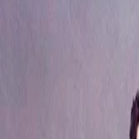
Alle regelingen
Activiteiten
Hulp & Uitleg
Actueel & Impact
Over het Fonds
Mijn Fonds