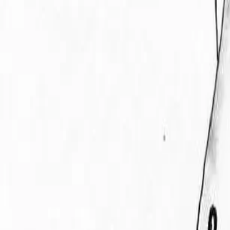
Alle regelingen
Activiteiten
Hulp & Uitleg
Actueel & Impact
Over het Fonds
Mijn Fonds