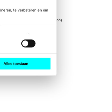
oneren, te verbeteren en om 
rowser console
for more information).
-
Alles toestaan