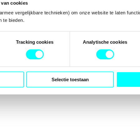
 van cookies
armee vergelijkbare technieken) om onze website te laten functi
 te bieden.
tion has occurred while loading
fondspodiumkunsten.nl
(see the
b
Tracking cookies
Analytische cookies
Selectie toestaan