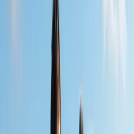
- 18 juli 2016: masterclass I, New Zealand School of
Music/Victoria University of Wellington
- 19 juli 2016: masterclass II, New Zealand School of
Music/Victoria University of Wellington
- 20 juli 2016: lezen van werken van jonge Nieuw-Zeelandse
componisten, New Zealand School of Music/Victoria University of
Wellington
- 20 juli 2016: concert met werken van jonge Nieuw-Zeelandse
componisten, New Zealand School of Music/Victoria University of
Wellington
- 21 juli 2016: concert cellomondo, Adam Art Gallery/Wellington
- 23 juli 2016: concert Nebula, Adam Art Gallery/Wellington