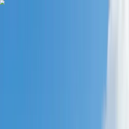
Alle regelingen
Activiteiten
Hulp & Uitleg
Actueel & Impact
Over het Fonds
Mijn Fonds