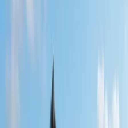
Gross & Marinissen in Wellington/Nieuw-Zeeland
Gross & Marinissen in
Wellington/Nieuw-Zeeland
Projecten
18 juli 2016
Op uitnodiging van de New Zealand School of Music/ Victoria
University of Wellington zijn Gross & Marinissen van 18 tot 23 juli
te gast in Wellington/Nieuw-Zeeland.
Katharina Gross en Arnold Marinissen geven drie concerten met
werken van Seung-Won Oh, Piet-Jan van Rossum, Jonathan
Harvey, Tom Johnson en anderen, en werken in twee
masterclasses en een workshop met jonge Nieuw-Zeelandse
instrumentalisten en componisten.
Speellijst Gross & Marinissen in Wellington/Nieuw-Zeeland