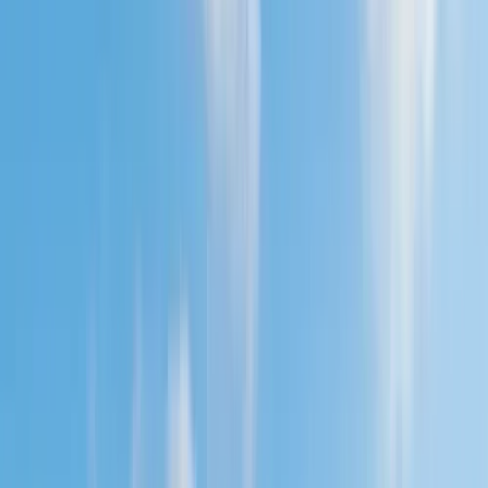
Gross & Marinissen in Wellington/Nieuw-Zeeland
Home