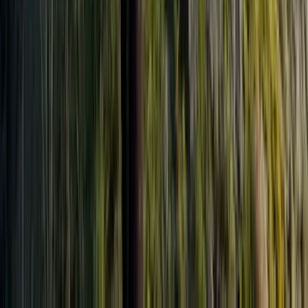
Inschrijven nieuwsbrief
Bezoekadres
Spaarneplein 2
2515 VK
Den Haag
070-7072700
info@fondspodiumkunsten.nl
Privacyverklaring
Cookieverklaring
Toegankelijkheid
© Fonds
Podiumkunsten 2026