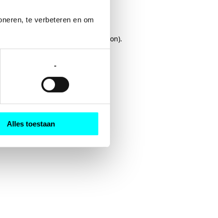
oneren, te verbeteren en om 
rowser console
for more information).
-
Alles toestaan