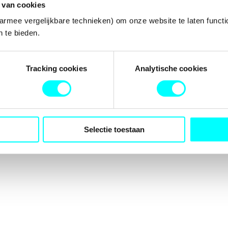
 van cookies
armee vergelijkbare technieken) om onze website te laten functi
 te bieden.
tion has occurred while loading
fondspodiumkunsten.nl
(see the
b
Tracking cookies
Analytische cookies
Selectie toestaan