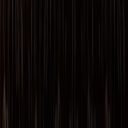
Inschrijven nieuwsbrief
Bezoekadres
Spaarneplein 2
2515 VK
Den Haag
070-7072700
info@fondspodiumkunsten.nl
Privacyverklaring
Cookieverklaring
Toegankelijkheid
© Fonds
Podiumkunsten 2026
Subsidies