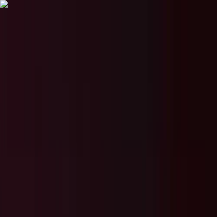
Alle regelingen
Activiteiten
Hulp & Uitleg
Actueel & Impact
Over het Fonds
Mijn Fonds