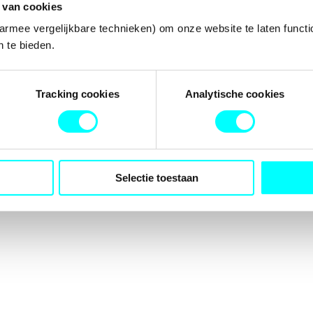
 van cookies
armee vergelijkbare technieken) om onze website te laten functi
 te bieden.
tion has occurred while loading
fondspodiumkunsten.nl
(see the
b
Tracking cookies
Analytische cookies
Selectie toestaan