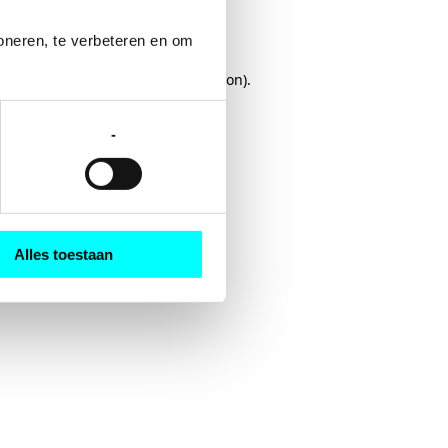
oneren, te verbeteren en om 
rowser console
for more information).
-
Alles toestaan