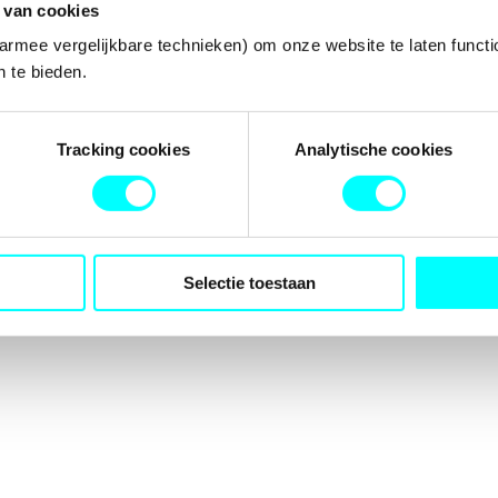
 van cookies
armee vergelijkbare technieken) om onze website te laten functi
 te bieden.
tion has occurred while loading
fondspodiumkunsten.nl
(see the
b
Tracking cookies
Analytische cookies
Selectie toestaan