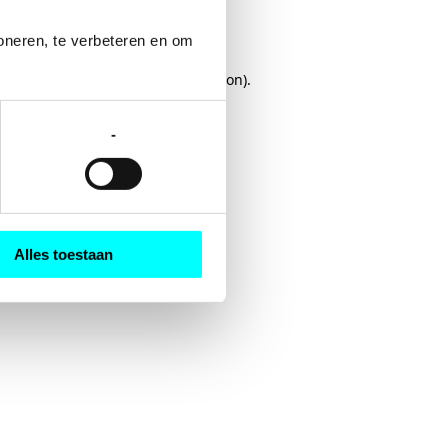
oneren, te verbeteren en om 
rowser console
for more information).
-
Alles toestaan