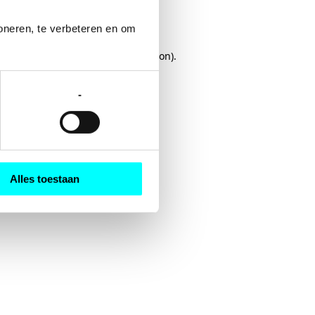
oneren, te verbeteren en om 
rowser console
for more information).
-
Alles toestaan