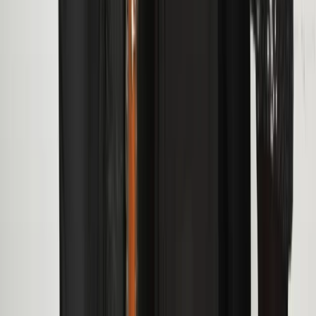
Inschrijven nieuwsbrief
Bezoekadres
Spaarneplein 2
2515 VK
Den Haag
070-7072700
info@fondspodiumkunsten.nl
Privacyverklaring
Cookieverklaring
Toegankelijkheid
© Fonds
Podiumkunsten 2026