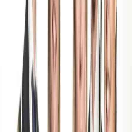
Amsterdam Wind Quintet naar China
Amsterdam Wind Quintet
naar China
Projecten
1 juni 2017
Het Amsterdam Wind Quintet is opgericht in 2006 en geeft
sindsdien niet alleen kamermuziekconcerten door heel Nederland
maar heeft ook een internationale reputatie opgebouwd. In juli
2017 zal het ensemble voor de tweede keer op concerttournee
gaan naar China. Tijdens deze tournee zal het ensemble muziek
van o.a Mozart, Bach, Smetana en Mendelssohn spelen.
Kijk voor meer informatie op www.amsterdamwindquintet.nl.
Speeldata
vrijdag 07-07-2017 SHANGHAI (China) 20:00 uur