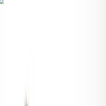
Alle regelingen
Activiteiten
Hulp & Uitleg
Actueel & Impact
Over het Fonds
Mijn Fonds