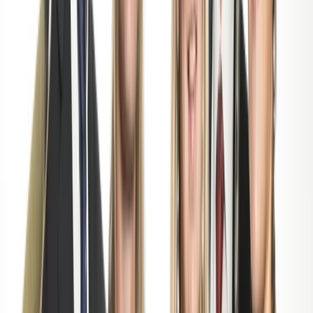
Huangpu Theatre
780 Beijing E Rd, Huangpu Qu, China
zaterdag 08-07-2017 JINJIANG (China) 20:00 uur
Jinjiang Culture Center,
Zuchang Concert Hall
zondag 09-07-2017 CHANGSHA (China) 20:00 uur
Changsha Concert Hall,
Xinhe Sanjiaozhou, Kaifu District,
Changsha
vrijdag 14-07-2017 LINYI (China) 20:00 uur
Linyi Grand Theatre,
Linyi, China
zaterdag 15-07-2017 BEIJING (China) 20:00 uur
Tsinghua University - Mongmanwai concert hall,
Beijing