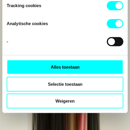
Tracking cookies
Analytische cookies
-
Prijzen
Alles toestaan
Selectie toestaan
Weigeren