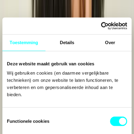
Toestemming
Details
Over
Activiteiten
Deze website maakt gebruik van cookies
Wij gebruiken cookies (en daarmee vergelijkbare 
technieken) om onze website te laten functioneren, te 
verbeteren en om gepersonaliseerde inhoud aan te 
bieden.
Toestemmingsselectie
Functionele cookies