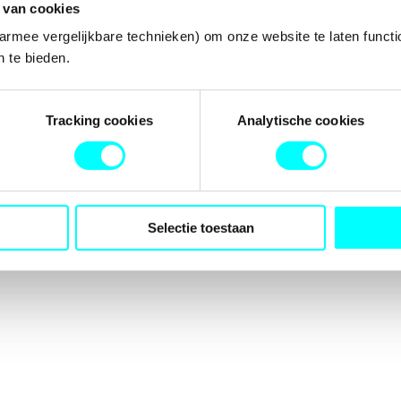
 van cookies
armee vergelijkbare technieken) om onze website te laten functi
 te bieden.
tion has occurred while loading
fondspodiumkunsten.nl
(see the
b
Tracking cookies
Analytische cookies
Selectie toestaan