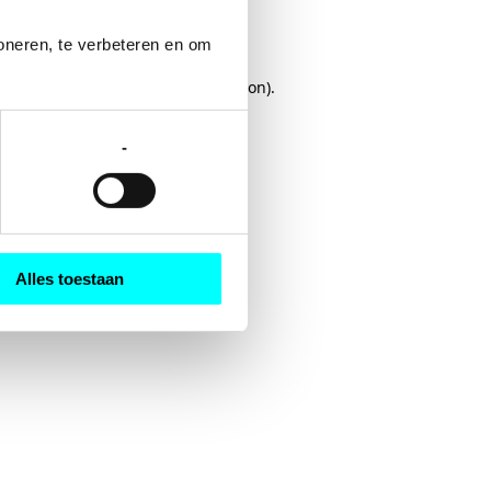
oneren, te verbeteren en om 
rowser console
for more information).
-
Alles toestaan