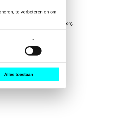
oneren, te verbeteren en om 
rowser console
for more information).
-
Alles toestaan