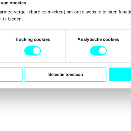
 van cookies
armee vergelijkbare technieken) om onze website te laten functi
 te bieden.
tion has occurred while loading
fondspodiumkunsten.nl
(see the
b
Tracking cookies
Analytische cookies
Selectie toestaan