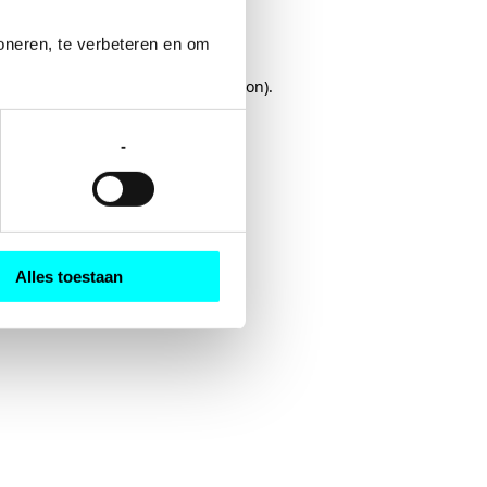
oneren, te verbeteren en om 
rowser console
for more information).
-
Alles toestaan