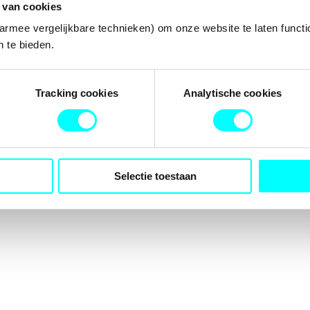
 van cookies
armee vergelijkbare technieken) om onze website te laten functi
 te bieden.
tion has occurred while loading
fondspodiumkunsten.nl
(see the
b
Tracking cookies
Analytische cookies
Selectie toestaan