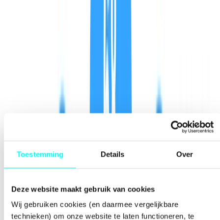
Subsidies
Toestemming
Details
Over
Deze website maakt gebruik van cookies
Wij gebruiken cookies (en daarmee vergelijkbare 
technieken) om onze website te laten functioneren, te 