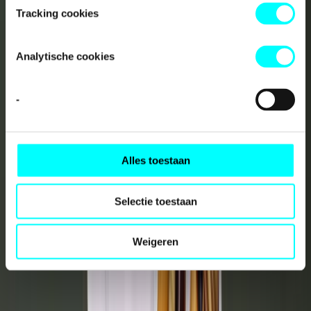
Tracking cookies
Activiteiten
Analytische cookies
-
Alles toestaan
Selectie toestaan
Weigeren