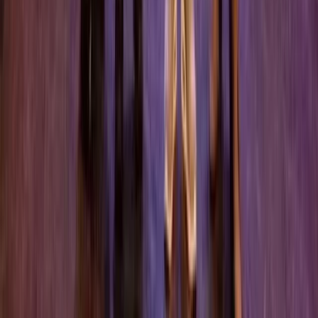
Inschrijven nieuwsbrief
Bezoekadres
Spaarneplein 2
2515 VK
Den Haag
070-7072700
info@fondspodiumkunsten.nl
Privacyverklaring
Cookieverklaring
Toegankelijkheid
© Fonds
Podiumkunsten 2026