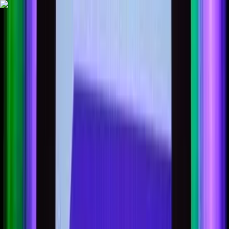
Alle regelingen
Activiteiten
Hulp & Uitleg
Actueel & Impact
Over het Fonds
Mijn Fonds