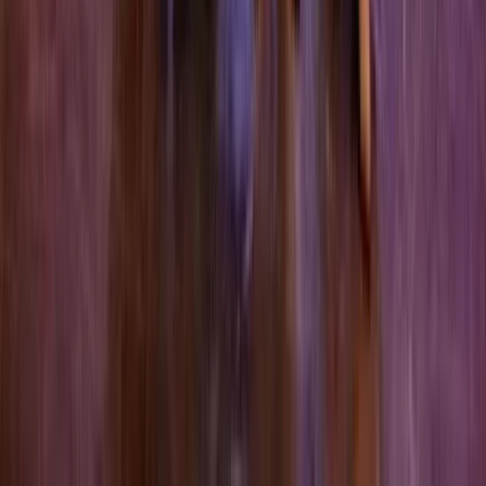
Subsidies
Activiteiten
Hulp & Uitleg
Actueel & Impact