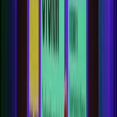
Kunsthal Rotterdam winnaar &Award 2018
Kunsthal Rotterdam winnaar
&Award 2018
Nieuws
10 december 2018
Foto: Tetsuro Miyazaki