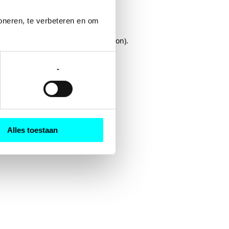
oneren, te verbeteren en om 
rowser console
for more information).
-
Alles toestaan