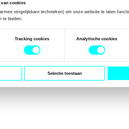
 van cookies
armee vergelijkbare technieken) om onze website te laten functi
 te bieden.
tion has occurred while loading
fondspodiumkunsten.nl
(see the
b
Tracking cookies
Analytische cookies
Selectie toestaan