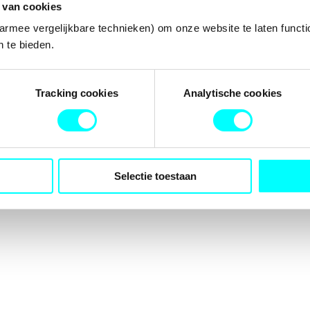
 van cookies
armee vergelijkbare technieken) om onze website te laten functi
 te bieden.
tion has occurred while loading
fondspodiumkunsten.nl
(see the
b
Tracking cookies
Analytische cookies
Selectie toestaan