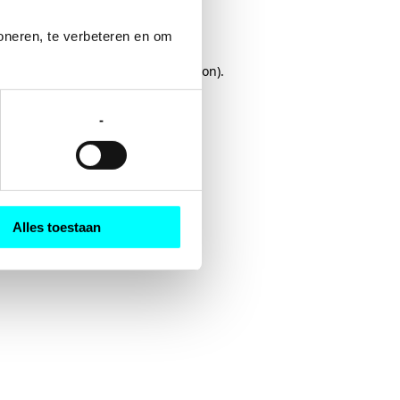
oneren, te verbeteren en om 
rowser console
for more information).
-
Alles toestaan