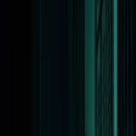
Aanmelden: online spreekuur Caribisch deel van het
Koninkrijk
Aanmelden: online spreekuur
Caribisch deel van het
Koninkrijk
Nieuws
13 november 2024
Beeld: © Ralph Winedt & Luan Buleshkaj - Distanshá
Ben jij in het Caribisch deel van het Koninkrijk (Aruba, Bonaire,
Curaçao, Sint Maarten, Sint Eustatius en Saba) actief als
cultuurprofessional op het gebied van muziek, theater of dans, of
ben je werkzaam bij een podium of festival in het gebied? Op
woensdag 4 december 2024 organiseert het Fonds