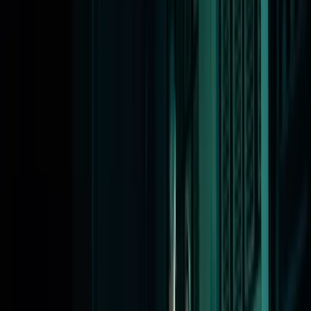
Podiumkunsten een online spreekuur. Tijdens het spreekuur
informeren we je over de mogelijkheden en geven we antwoord
op al je vragen.
Over het online spreekuur
Tijdens het spreekuur vertellen Jenny Mijnhijmer en Kaajal Bachoe
(contactpersonen voor het Caribisch deel van het Koninkrijk) meer
over onze subsidieregelingen en de bijbehorende voorwaarden.
Ook is er uitgebreid ruimte voor het stellen van vragen. Heb je nog
geen gerichte vragen of twijfel je of een regeling past bij jouw
werk? Ook dan ben je van harte welkom.
Aanmelden
Het spreekuur vindt plaats op woensdag 4 december (16.00 uur
CET/11.00 uur AST) 2024. Aanmelden kan via
deze link.
De
aanmeldingen sluiten op dinsdag 3 december (16.00 uur
CEST/10.00 uur AST) 2024. Deelnemers ontvangen voorafgaand
aan het spreekuur een vergaderlink per mail.