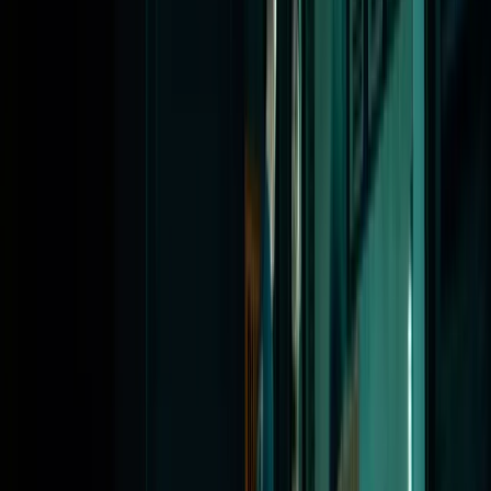
Vragen
Heb je vragen? Neem dan contact op met Jenny Mijnhijmer
(j.mijnhijmer@fondspodiumkunsten.nl, 070-7072717) of Kaajal
Bachoe (k.bachoe@fondspodiumkunsten.nl, 070-7072741).