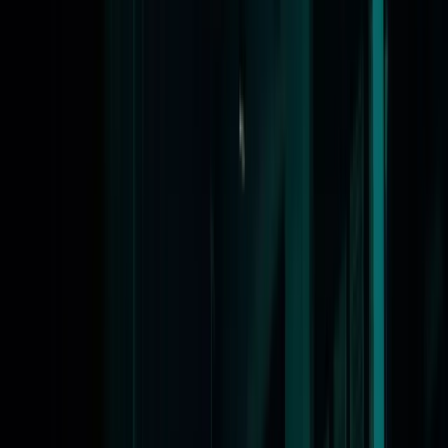
Aanmelden: online spreekuur Caribisch deel van het
Koninkrijk
Home