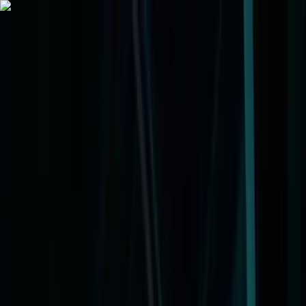
Alle regelingen
Activiteiten
Hulp & Uitleg
Actueel & Impact
Over het Fonds
Mijn Fonds