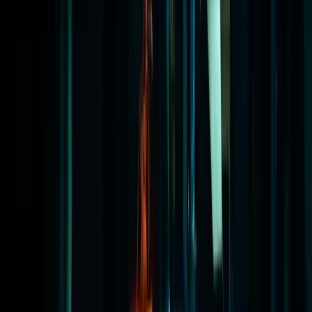
Aanvragers op Aruba, Bonaire, Curaçao, Sint-Maarten, Saba
en Sint-Eustatius