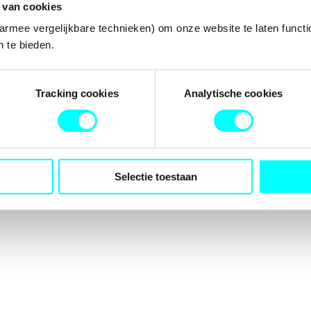
 van cookies
armee vergelijkbare technieken) om onze website te laten functi
 te bieden.
tion has occurred while loading
fondspodiumkunsten.nl
(see the
b
Tracking cookies
Analytische cookies
Selectie toestaan