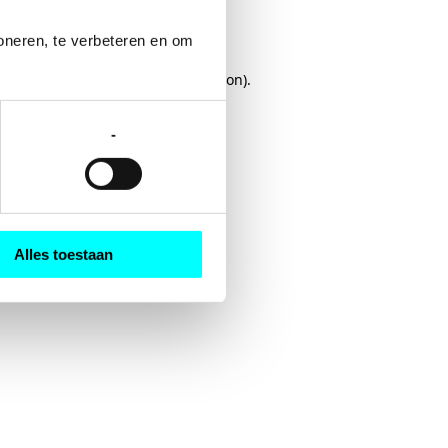
oneren, te verbeteren en om 
rowser console
for more information).
-
Alles toestaan