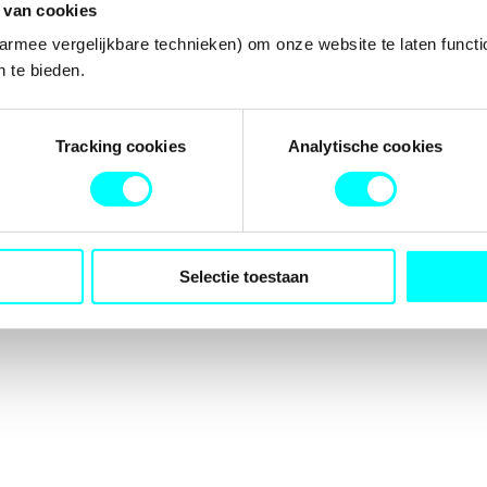
 van cookies
armee vergelijkbare technieken) om onze website te laten functi
 te bieden.
tion has occurred while loading
fondspodiumkunsten.nl
(see the
b
Tracking cookies
Analytische cookies
Selectie toestaan