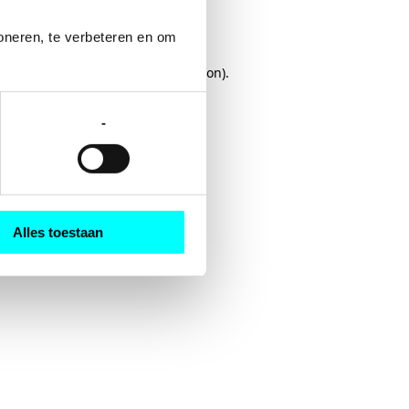
oneren, te verbeteren en om 
rowser console
for more information).
-
Alles toestaan