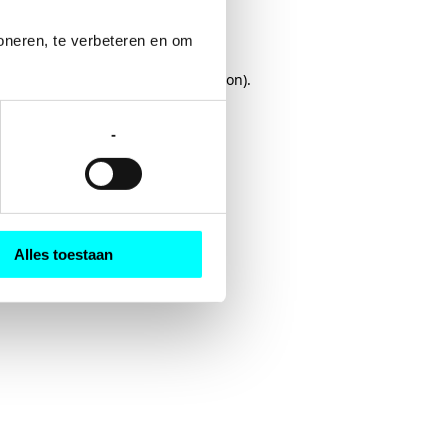
oneren, te verbeteren en om 
rowser console
for more information).
-
Alles toestaan