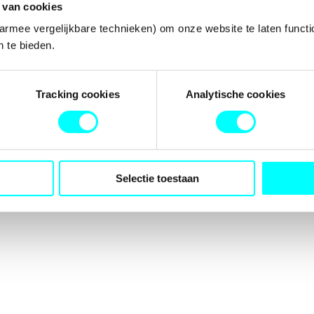
 van cookies
armee vergelijkbare technieken) om onze website te laten functi
 te bieden.
tion has occurred while loading
fondspodiumkunsten.nl
(see the
b
Tracking cookies
Analytische cookies
Selectie toestaan