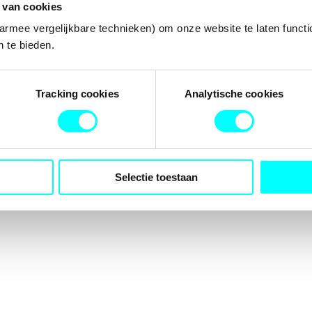
 van cookies
armee vergelijkbare technieken) om onze website te laten functi
 te bieden.
tion has occurred while loading
fondspodiumkunsten.nl
(see the
b
Tracking cookies
Analytische cookies
Selectie toestaan