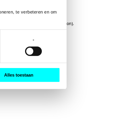
oneren, te verbeteren en om 
rowser console
for more information).
-
Alles toestaan