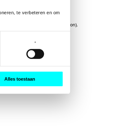
oneren, te verbeteren en om 
rowser console
for more information).
-
Alles toestaan