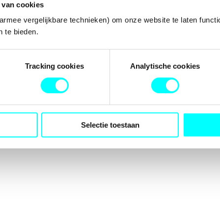
 van cookies
armee vergelijkbare technieken) om onze website te laten functi
 te bieden.
tion has occurred while loading
fondspodiumkunsten.nl
(see the
b
Tracking cookies
Analytische cookies
Selectie toestaan