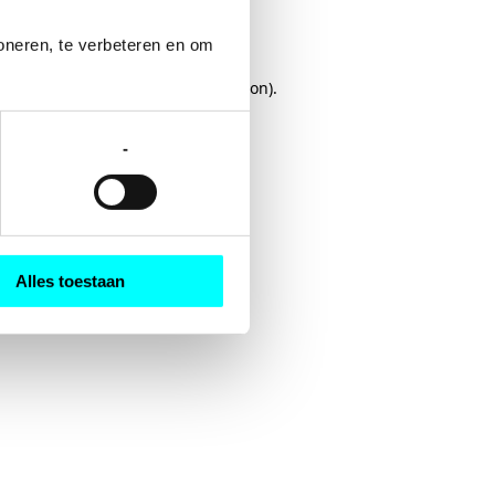
oneren, te verbeteren en om 
rowser console
for more information).
-
Alles toestaan