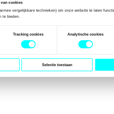
 van cookies
armee vergelijkbare technieken) om onze website te laten functi
 te bieden.
tion has occurred while loading
fondspodiumkunsten.nl
(see the
b
Tracking cookies
Analytische cookies
Selectie toestaan