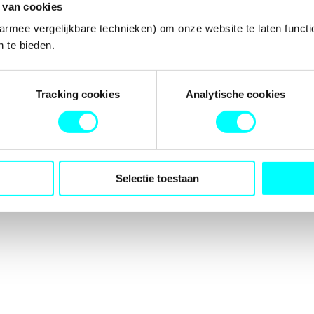
 van cookies
armee vergelijkbare technieken) om onze website te laten functi
 te bieden.
tion has occurred while loading
fondspodiumkunsten.nl
(see the
b
Tracking cookies
Analytische cookies
Selectie toestaan