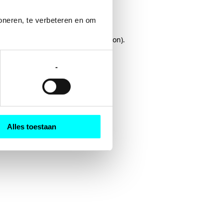
oneren, te verbeteren en om 
rowser console
for more information).
-
Alles toestaan