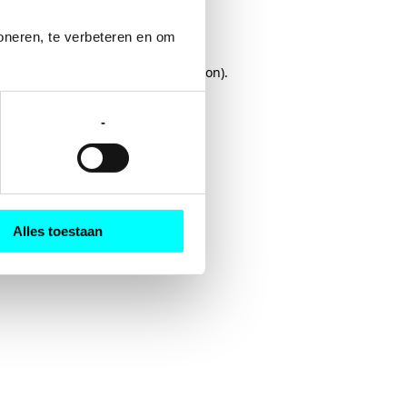
oneren, te verbeteren en om 
rowser console
for more information).
-
Alles toestaan