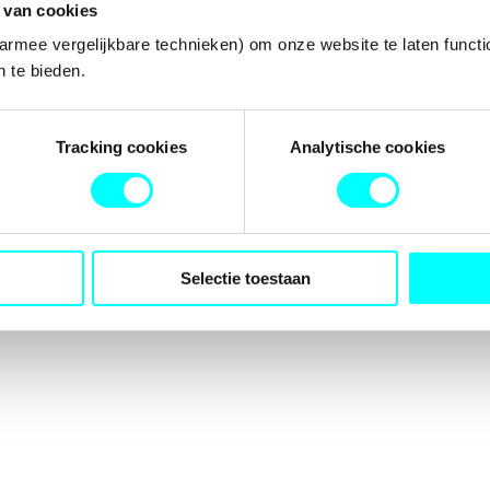
 van cookies
armee vergelijkbare technieken) om onze website te laten functi
 te bieden.
tion has occurred while loading
fondspodiumkunsten.nl
(see the
b
Tracking cookies
Analytische cookies
Selectie toestaan